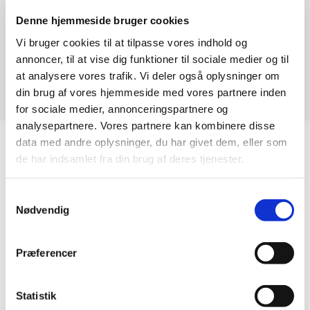
Denne hjemmeside bruger cookies
Beklager, ingen indlæg matchede dine kriterier.
Vi bruger cookies til at tilpasse vores indhold og
annoncer, til at vise dig funktioner til sociale medier og til
at analysere vores trafik. Vi deler også oplysninger om
din brug af vores hjemmeside med vores partnere inden
for sociale medier, annonceringspartnere og
analysepartnere. Vores partnere kan kombinere disse
data med andre oplysninger, du har givet dem, eller som
de har indsamlet fra din brug af deres tjenester.
Samtykkevalg
Nødvendig
Vi sætter pris på at udføre et
kvalitetsarbejde og vi gør os stor
Præferencer
umage med at være opdateret, også
med hensyn til udførelsesmetoder og
materialer.
Statistik