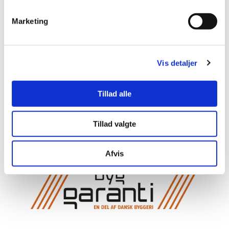
Marketing
Refsvindinge Entreprenør
Vis detaljer
20264015
Tillad alle
Tillad valgte
info@refsvindinge.com
Afvis